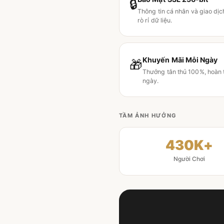
🔒
Thông tin cá nhân và giao dịc
rò rỉ dữ liệu.
Khuyến Mãi Mỗi Ngày
🎁
Thưởng tân thủ 100%, hoàn t
ngày.
TẦM ẢNH HƯỞNG
430K+
Người Chơi