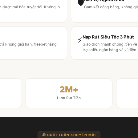
🛡
h được mã hóa tuyệt đối. Không lo
Cam kết công bằng, không gia
Nạp Rút Siêu Tốc 3 Phút
⚡
rả không giới hạn, freebet hàng
Giao dịch nhanh chóng, tiền về
trợ nhiều ngân hàng và ví điện 
2M+
Lượt Rút Tiền
🎁 CUỐI TUẦN KHUYẾN MÃI