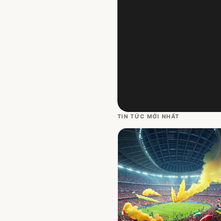
TIN TỨC MỚI NHẤT